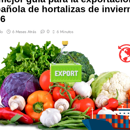
añola de hortalizas de invier
26
0
lo
6 Meses Atrás
6 Minutos