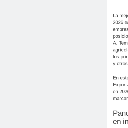
La mejo
2026 e
empres
posici
A. Tem
agríco
los pri
y otro
En est
Exporta
en 2026
marcará
Pano
en i