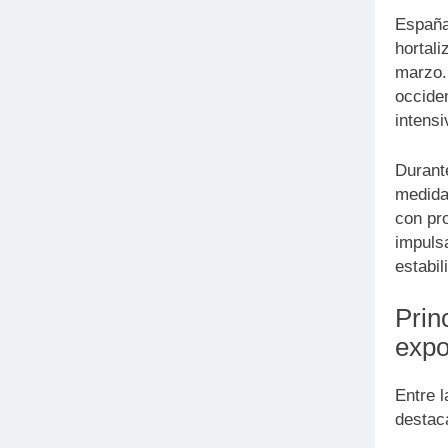
España
hortal
marzo.
occiden
intensi
Durant
medida
con pr
impuls
estabil
Prin
expo
Entre 
destac