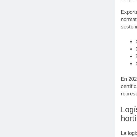
Export
normati
sosteni
En 202
certifi
repres
Logí
hort
La logí