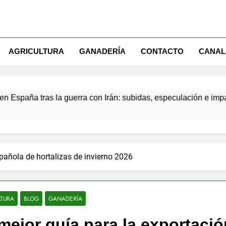
AGRICULTURA
GANADERÍA
CONTACTO
CANAL
s la guerra con Irán: subidas, especulación e impacto en el cam
pañola de hortalizas de invierno 2026
LTURA
BLOG
GANADERÍA
mejor guía para la exportació