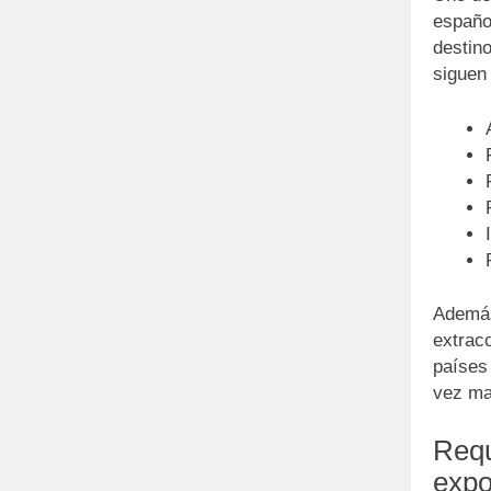
españo
destin
siguen
Además
extrac
países
vez ma
Requ
expo