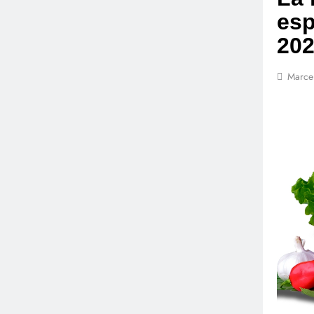
esp
20
Marce