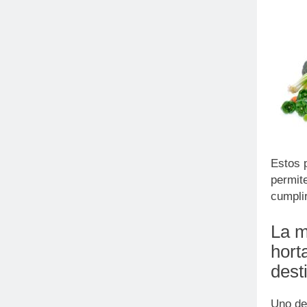
Estos p
permite
cumpli
La m
hort
dest
Uno de 