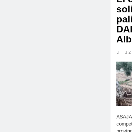
sol
pal
DAN
Alb
2
ASAJA 
compet
provin