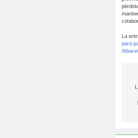
pérdida
mantien
colabor
La ent
para p
Albace
Na
de
L
en