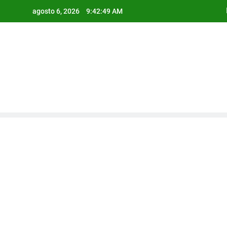
Saltar
agosto 6, 2026
9:42:50 AM
al
contenido
Estab
Práct
Sosteni