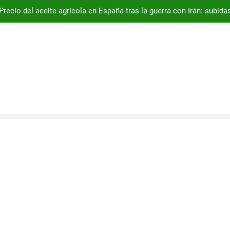
Precio del aceite agrícola en España tras la guerra con Irán: subi
Donpocho
Impacto de la gu
lecimiento Don Pocho Web, Tu Fuente Confiable De Información
Fibra de coco com
icas Agrícolas Innovadoras, Gestión Eficiente De Ganado Y Agric
La mejor g
ble. Aprende A Optimizar La Productividad En El Sector Agrícola
Últimas Herramientas Y Técnicas.
Precio del aceite agrícola en España tras la guerra con Irán: subi
Impacto de la gu
Fibra de coco com