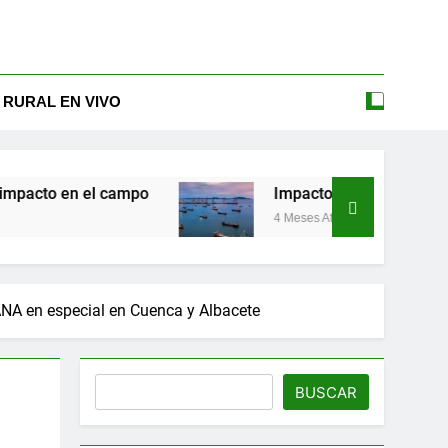
 RURAL EN VIVO
l campo
Impacto de la guerra de Irán en la agr
4 Meses Atrás
ANA en especial en Cuenca y Albacete
Buscar
BUSCAR