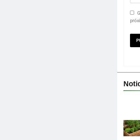
G
próx
Noti