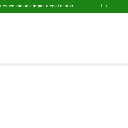
das, especulación e impacto en el campo
erra de Irán en la agricultura española
 Sobre
o sustrato: Las mejores guías de 2026
ultura
uía para el cultivo en bancales en 2026
 Con Las
das, especulación e impacto en el campo
erra de Irán en la agricultura española
o sustrato: Las mejores guías de 2026