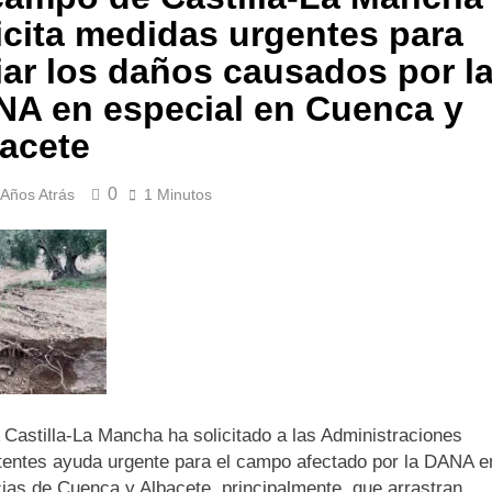
icita medidas urgentes para
iar los daños causados por l
A en especial en Cuenca y
acete
0
 Años Atrás
1 Minutos
Castilla-La Mancha ha solicitado a las Administraciones
entes ayuda urgente para el campo afectado por la DANA e
cias de Cuenca y Albacete, principalmente, que arrastran