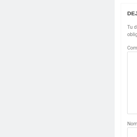
DE
Tu d
obli
Com
Nom